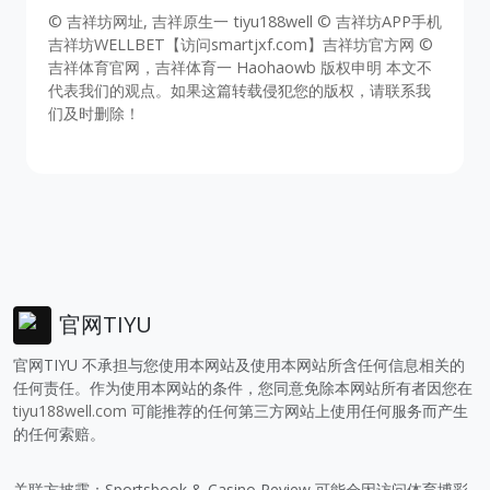
© 吉祥坊网址, 吉祥原生一 tiyu188well © 吉祥坊APP手机
吉祥坊WELLBET【访问smartjxf.com】吉祥坊官方网 ©
吉祥体育官网，吉祥体育一 Haohaowb 版权申明 本文不
代表我们的观点。如果这篇转载侵犯您的版权，请联系我
们及时删除！
官网TIYU
官网TIYU 不承担与您使用本网站及使用本网站所含任何信息相关的
任何责任。作为使用本网站的条件，您同意免除本网站所有者因您在
tiyu188well.com
可能推荐的任何第三方网站上使用任何服务而产生
的任何索赔。
关联方披露：Sportsbook & Casino Review 可能会因访问体育博彩