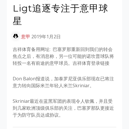
Ligt追逐专注于意甲球
星
意甲
2019年1月2日
吉祥体育备用网址: 巴塞罗那重新回到我们的转会
焦点之后，有消息称，另一位可能的诺坎普球队将
转投一名有前途的意甲球员。吉祥体育登录链接
Don Balon报道说，加泰罗尼亚俱乐部现在已将注
意力转向国际米兰年轻人米兰Skriniar。
Skriniar最近在蓝黑军团的表现令人钦佩，并且受
到几家欧洲顶级俱乐部的关注，巴塞罗那队更接近
于为防守队员达成协议。