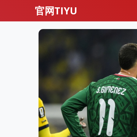
官网TIYU