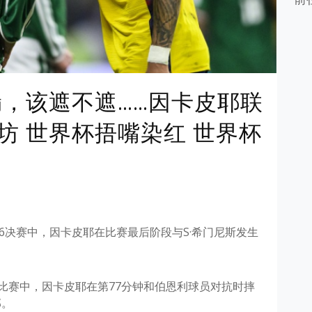
漏，该遮不遮……因卡皮耶联
坊 世界杯捂嘴染红 世界杯
16决赛中，因卡皮耶在比赛最后阶段与S·希门尼斯发生
的比赛中，因卡皮耶在第77分钟和伯恩利球员对抗时摔
部。