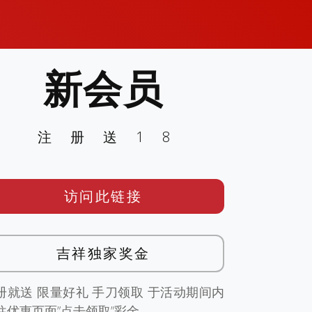
新会员
注册送18
访问此链接
吉祥独家奖金
册就送 限量好礼 手刀领取 于活动期间内
往优惠页面”点击领取”彩金。