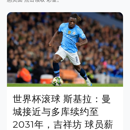
世界杯滚球 斯基拉：曼
城接近与多库续约至
2031年，吉祥坊 球员薪