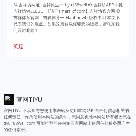
© 吉祥坊网址, 吉祥原生一 tiyu188well © 吉祥坊APP手机
吉祥坊WELLBET【访问smartjxf.com】吉祥坊官方网 ©
吉祥体育官网，吉祥体育一 Haohaowb 版权申明 本文不
代表我们的观点。如果这篇转载侵犯您的版权，请联系我
们及时删除！
英超
官网TIYU
官网TIYU 不承担与您使用本网站及使用本网站所含任何信息相关的
任何责任。作为使用本网站的条件，您同意免除本网站所有者因您在
tiyu188well.com
可能推荐的任何第三方网站上使用任何服务而产生
的任何索赔。