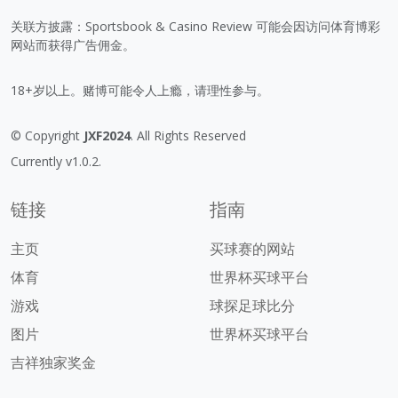
关联方披露：Sportsbook & Casino Review 可能会因访问体育博彩
网站而获得广告佣金。
18+岁以上。赌博可能令人上瘾，请理性参与。
© Copyright
JXF2024
. All Rights Reserved
Currently v1.0.2.
链接
指南
主页
买球赛的网站
体育
世界杯买球平台
游戏
球探足球比分
图片
世界杯买球平台
吉祥独家奖金