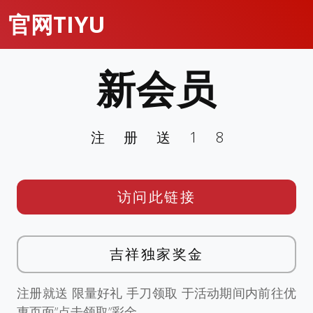
官网TIYU
新会员
注册送18
访问此链接
吉祥独家奖金
注册就送 限量好礼 手刀领取 于活动期间内前往优
惠页面”点击领取”彩金。