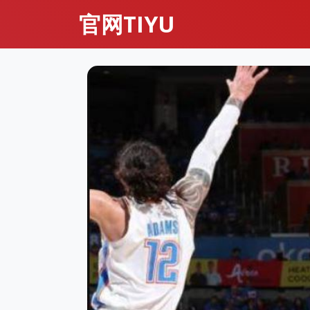
官网TIYU