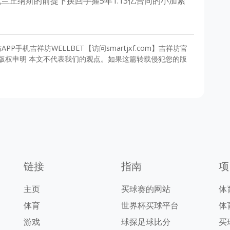
丘纳斯的前提下换回手握5年1.13亿合同的小加索
祥坊APP手机吉祥坊WELLBET【访问smartjxf.com】吉祥坊官
wb 版权申明 本文不代表我们的观点。如果这篇转载侵犯您的版
链接
指南
项
主页
买球赛的网站
体
体育
世界杯买球平台
体
游戏
球探足球比分
买