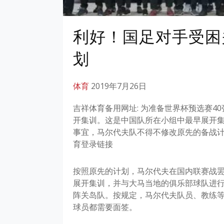
利好！国足对手受困
划
体育
2019年7月26日
吉祥体育备用网址: 为准备世界杯预选赛
开集训。这是中国队所在小组中最早展开
事宜，马尔代夫队不得不修改原先的备战
育登录链接
按照原先的计划，马尔代夫在国内联赛战
展开集训，并与大马当地的俱乐部球队进
阵关岛队。按规定，马尔代夫队员、教练
球员都需要面签。