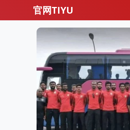
官网TIYU