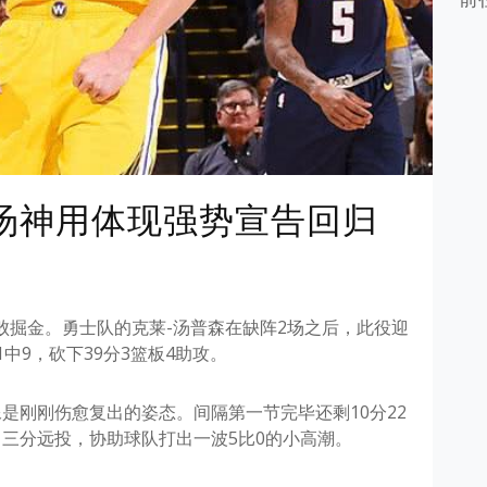
 汤神用体现强势宣告回归
5击败掘金。勇士队的克莱-汤普森在缺阵2场之后，此役迎
中9，砍下39分3篮板4助攻。
是刚刚伤愈复出的姿态。间隔第一节完毕还剩10分22
三分远投，协助球队打出一波5比0的小高潮。