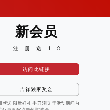
新会员
注册送18
访问此链接
吉祥独家奖金
册就送 限量好礼 手刀领取 于活动期间内
往优惠页面”点击领取”彩金。