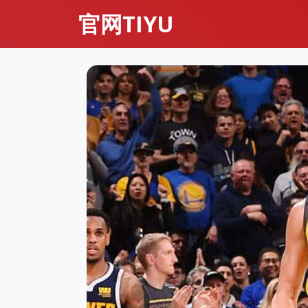
官网TIYU