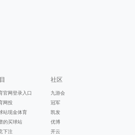
目
社区
育官网登录入口
九游会
育网投
冠军
球站现金体育
凯发
谱的买球站
优博
竞下注
开云