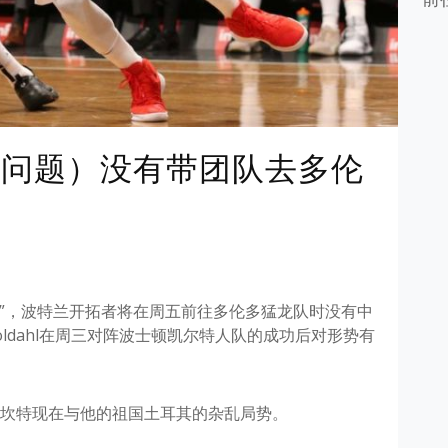
（移民问题）没有带团队去多伦
题”，波特兰开拓者将在周五前往多伦多猛龙队时没有中
y Holdahl在周三对阵波士顿凯尔特人队的成功后对形势有
stis打破了坎特现在与他的祖国土耳其的杂乱局势。