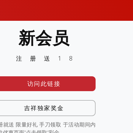
新会员
注册送18
访问此链接
吉祥独家奖金
册就送 限量好礼 手刀领取 于活动期间内
往优惠页面”点击领取”彩金。