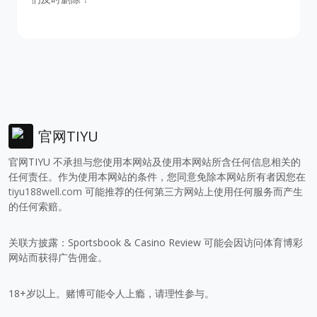
官网TIYU
官网TIYU 不承担与您使用本网站及使用本网站所含任何信息相关的
任何责任。作为使用本网站的条件，您同意免除本网站所有者因您在
tiyu188well.com
可能推荐的任何第三方网站上使用任何服务而产生
的任何索赔。
关联方披露：Sportsbook & Casino Review 可能会因访问体育博彩
网站而获得广告佣金。
18+岁以上。赌博可能令人上瘾，请理性参与。