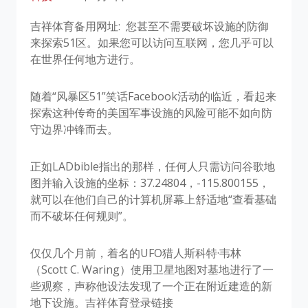
吉祥体育备用网址: 您甚至不需要破坏设施的防御
来探索51区。如果您可以访问互联网，您几乎可以
在世界任何地方进行。
随着“风暴区51”笑话Facebook活动的临近，看起来
探索这种传奇的美国军事设施的风险可能不如向防
守边界冲锋而去。
正如LADbible指出的那样，任何人只需访问谷歌地
图并输入设施的坐标：37.24804，-115.800155，
就可以在他们自己的计算机屏幕上舒适地“查看基础
而不破坏任何规则”。
仅仅几个月前，着名的UFO猎人斯科特·韦林
（Scott C. Waring）使用卫星地图对基地进行了一
些观察，声称他设法发现了一个正在附近建造的新
地下设施。吉祥体育登录链接