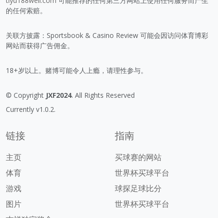
tiyu188well.com
可能推荐的任何第三方网站上使用任何服务而产生
的任何索赔。
关联方披露：Sportsbook & Casino Review 可能会因访问体育博彩
网站而获得广告佣金。
18+岁以上。赌博可能令人上瘾，请理性参与。
© Copyright
JXF2024
. All Rights Reserved
Currently v1.0.2.
链接
指南
主页
买球赛的网站
体育
世界杯买球平台
游戏
球探足球比分
图片
世界杯买球平台