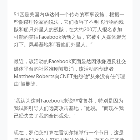
51区是美国内华达州一个传奇的军事设施，根据一
些阴谋理论家的说法，它们收容了不明飞行物的残
骸和船只外星人的残骸，在大约200万人报名参加
可能的笑话Facebook活动之后，它被引入媒体聚光
灯下。风暴基地和“看他们外星人。”
最近，该活动的Facebook页面显然因涉嫌违反社交
媒体平台的社区准则被取消，该活动的创建者
Matthew Roberts向CNET抱怨他“从来没有任何理
由”被删除。
“我认为这对Facebook来说非常鲁莽，特别是因为
我试图引导人们远离攻击基地，”他说。 “而现在我
已经失去了我的全部观众。”
现在，罗伯茨打算在雷切尔镇举行一个节日，这是